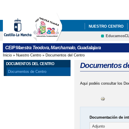
Pa
co
pri
NUESTRO CENTRO
EducamosC
CRFP
CEIP Maestra Teodora, Marchamalo, Guadalajara
Inicio
»
Nuestro Centro
»
Documentos del Centro
Se encuentra usted aquí
Documentos de
DOCUMENTOS DEL CENTRO
Documentos de Centro
Aquí podéis consultar los D
Documentación de int
Adjunto