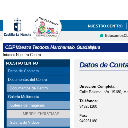
Pa
co
pri
NUESTRO CENTRO
EducamosC
CRFP
CEIP Maestra Teodora, Marchamalo, Guadalajara
Inicio
»
Nuestro Centro
Se encuentra usted aquí
Datos de Conta
NUESTRO CENTRO
Datos de Contacto
Documentos del Centro
Dirección Completa:
Documentos de Centro
Calle Paloma, s/n. 19180, M
Galería Multimedia
Teléfonos:
Galería de Imágenes
949251180
MERRY CHRISTMAS!
Fax:
949251180
Galería de Vídeos