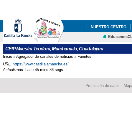
Pa
co
pri
NUESTRO CENTRO
EducamosC
CRFP
CEIP Maestra Teodora, Marchamalo, Guadalajara
Inicio
»
Agregador de canales de noticias
»
Fuentes
Se encuentra usted aquí
URL:
https://www.castillalamancha.es/
Actualizado:
hace 45 mins 36 segs
Protección de datos
Mapa